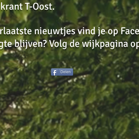
kkrant T-Oost.
rlaatste nieuwtjes vind je op Fac
te blijven? Volg de wijkpagina o
Delen