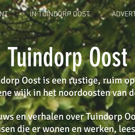
NT
IN TUINDORP OOST
ADVER
Tuindorp Oost
dorp Oost is een rustige, ruim o
ne wijk in het noordoosten van d
uws en verhalen over Tuindorp Oo
en die er wonen en werken, lees 