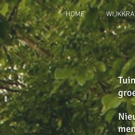
HOME
WIJKKRA
Tuin
groe
Nie
mens