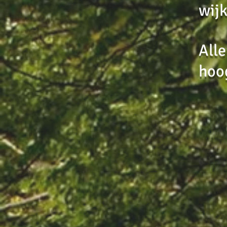
wij
Alle
hoog