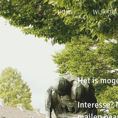
HOME
WIJKKRA
Het is moge
Interesse? 
mailen naa