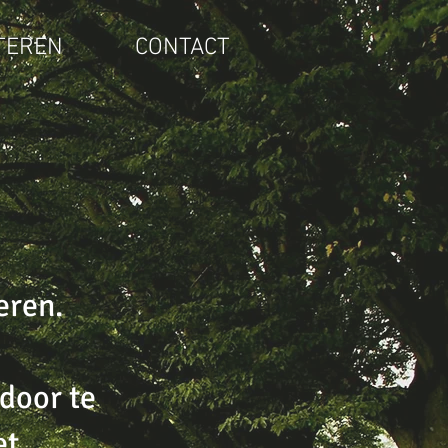
TEREN
CONTACT
eren.
door te
et