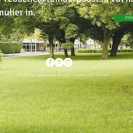
ulier in.
Inf
© 2023 by Jade&Andy. Proudly created with
Wix.com