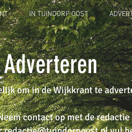
NT
IN TUINDORP OOST
ADVER
Adverteren
lijk om in de Wijkkrant te advert
Neem contact op met de redactie 
r
redactie@tuindorpoost.nl
vul h